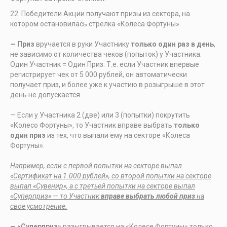
Победители Акции получают призы из сектора, на
котором остановилась стрелка «Колеса Фортуны».
— Приз
вручается в руки Участнику
только один раз в день
,
не зависимо от количества чеков (попыток) у Участника.
Один Участник = Один Приз. Т.е. если Участник впервые
регистрирует чек от 5 000 рублей, он автоматически
получает приз, и более уже к участию в розыгрыше в этот
день не допускается.
— Если у Участника 2 (две) или 3 (попытки) покрутить
«Колесо Фортуны», то Участник вправе выбрать
только
один приз
из тех, что выпали ему на секторе «Колеса
Фортуны».
Например, если с первой попытки на секторе выпал
«Сертификат на 1.000 рублей», со второй попытки на секторе
выпал «Сувенир», а с третьей попытки на секторе выпал
«Суперприз» — то Участник
вправе выбрать любой приз
на
свое усмотрение.
— «Суперприз»
разыгрывается на «Колесе Фортуны» только