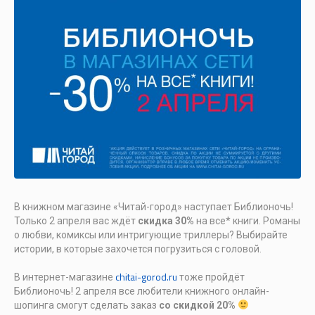
В книжном магазине «Читай-город» наступает Библионочь!
Только 2 апреля вас ждёт
скидка 30%
на все* книги. Романы
о любви, комиксы или интригующие триллеры? Выбирайте
истории, в которые захочется погрузиться с головой.
chitai-gorod.ru
В интернет-магазине
тоже пройдёт
Библионочь! 2 апреля все любители книжного онлайн-
шопинга смогут сделать заказ
со скидкой 20%